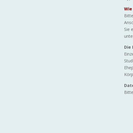
Wie
Bitt
Ansc
Sie 
unte
Die
Einz
Stu
Ehep
Körp
Dat
Bitt