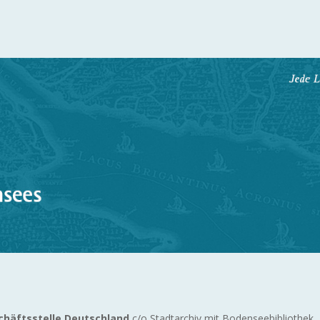
chäftsstelle Deutschland
c/o Stadtarchiv mit Bodenseebibliothek