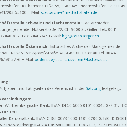
drichshafen, Katharinenstraße 55, D-88045 Friedrichshafen Tel.: 0049-
541/203-55100 E-Mail:
stadtarchiv@friedrichshafen.de
chäftsstelle Schweiz und Liechtenstein
Stadtarchiv der
bürgergemeinde, Notkerstraße 22, CH-9000 St. Gallen Tel.: 0041-
1/2440-817, Fax: 2440-745 E-Mail:
bgv@ortsbuerger.ch
chäftsstelle Österreich
Historisches Archiv der Marktgemeinde
enau, Kaiser-Franz-Josef-Straße 4a, A-6890 Lustenau Tel.:0043-
76/5315776 E-Mail:
bodenseegeschichtsverein@lustenau.at
zung:
Aufgaben und Tätigkeiten des Vereins ist in der
Satzung
festgelegt.
kverbindungen:
n-Württembergische Bank: IBAN DE50 6005 0101 0004 5072 31, BIC
ADEST600
Galler Kantonalbank: IBAN
CH83 0078 1600 1181 0200 0
, BIC: KBSGC
-Bank Vorarlberg: IBAN AT76 5800 0000 1188 7112, BIC: HYPVAT2B