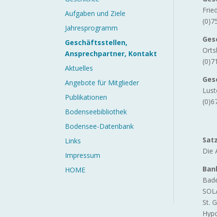
Frie
Aufgaben und Ziele
(0)7
Jahresprogramm
Ges
Geschäftsstellen,
Orts
Ansprechpartner, Kontakt
(0)7
Aktuelles
Ges
Angebote für Mitglieder
Lust
Publikationen
(0)6
Bodenseebibliothek
Bodensee-Datenbank
Sat
Links
Die 
Impressum
Ban
HOME
Bade
SOL
St. 
Hypo